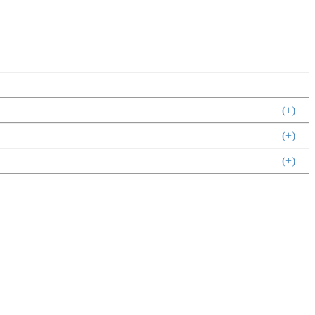
(+)
(+)
(+)