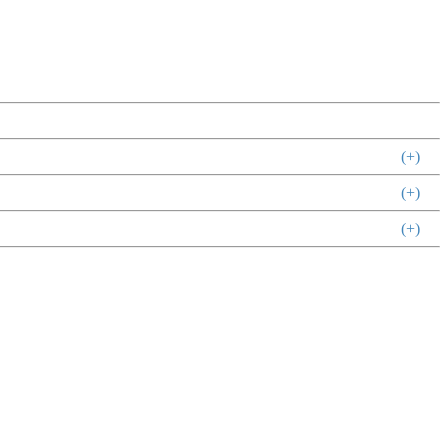
(+)
(+)
(+)