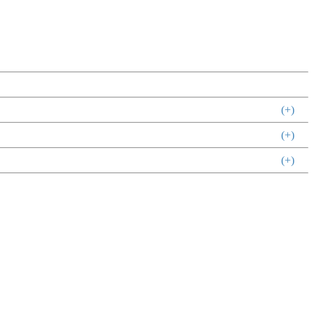
(+)
(+)
(+)