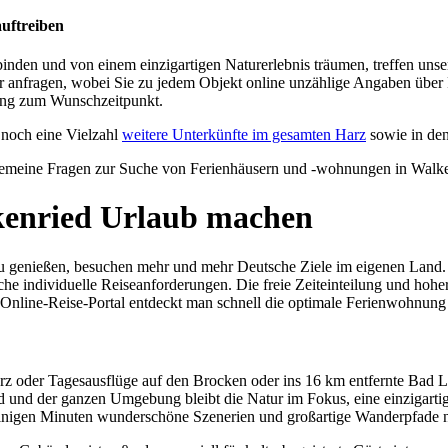
auftreiben
inden und von einem einzigartigen Naturerlebnis träumen, treffen uns
r anfragen, wobei Sie zu jedem Objekt online unzählige Angaben über
gung zum Wunschzeitpunkt.
 noch eine Vielzahl
weitere Unterkünfte im gesamten Harz
sowie in de
lgemeine Fragen zur Suche von Ferienhäusern und -wohnungen in Walke
kenried Urlaub machen
 genießen, besuchen mehr und mehr Deutsche Ziele im eigenen Land. D
che individuelle Reiseanforderungen. Die freie Zeiteinteilung und hohe
 Online-Reise-Portal entdeckt man schnell die optimale Ferienwohnun
 oder Tagesausflüge auf den Brocken oder ins 16 km entfernte Bad Laut
ed und der ganzen Umgebung bleibt die Natur im Fokus, eine einzigartig
 einigen Minuten wunderschöne Szenerien und großartige Wanderpfade 