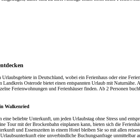
entdecken
ten Urlaubsgebiete in Deutschland, wobei ein Ferienhaus oder eine Fer
 Landkreis Osterode bietet einen entspannten Urlaub mit Naturnähe.
nzelne Ferienwohnungen und Ferienhäuser finden. Ab 2 Personen buchba
in Walkenried
n eine beliebte Unterkunft, um jeden Urlaubstag ohne Stress und ents
 Tour mit der Brockenbahn einplanen kann, bieten sich die Ferienhäu
erkunft und Essenszeiten in einem Hotel bleiben Sie so mit allen reis
Urlaubsunterkunft eine unverbindliche Buchungsanfrage unmittelbar an