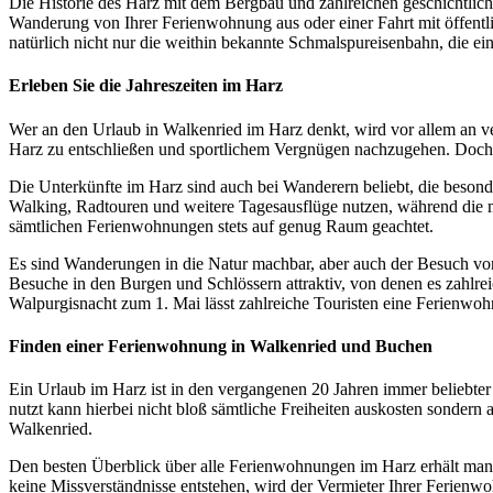
Die Historie des Harz mit dem Bergbau und zahlreichen geschichtliche
Wanderung von Ihrer Ferienwohnung aus oder einer Fahrt mit öffentlic
natürlich nicht nur die weithin bekannte Schmalspureisenbahn, die 
Erleben Sie die Jahreszeiten im Harz
Wer an den Urlaub in Walkenried im Harz denkt, wird vor allem an ve
Harz zu entschließen und sportlichem Vergnügen nachzugehen. Doch au
Die Unterkünfte im Harz sind auch bei Wanderern beliebt, die beson
Walking, Radtouren und weitere Tagesausflüge nutzen, während die m
sämtlichen Ferienwohnungen stets auf genug Raum geachtet.
Es sind Wanderungen in die Natur machbar, aber auch der Besuch von
Besuche in den Burgen und Schlössern attraktiv, von denen es zahlr
Walpurgisnacht zum 1. Mai lässt zahlreiche Touristen eine Ferienwo
Finden einer Ferienwohnung in Walkenried und Buchen
Ein Urlaub im Harz ist in den vergangenen 20 Jahren immer beliebt
nutzt kann hierbei nicht bloß sämtliche Freiheiten auskosten sonder
Walkenried.
Den besten Überblick über alle Ferienwohnungen im Harz erhält man se
keine Missverständnisse entstehen, wird der Vermieter Ihrer Ferienwo