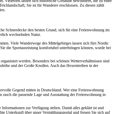
t. Vielerorts lassen sich historische Gebäude bewundern, die zu einer
eichlandschaft, Sie ist für Wanderer erschlossen. Zu diesen zählt
den.
liche Schneedecke den besten Grund, sich für eine Ferienwohnung im
erlich wechselnden Natur.
mmen. Viele Wanderwege des Mittelgebirges lassen sich fürs Nordic
 Sie die Sportausrüstung komfortabel unterbringen können, wurde bei
rganisiert werden. Besonders bei schönen Wetterverhältnissen sind
aushöhe und der Große Knollen. Auch das Hexentreiben in der
ndervolle Gegend mitten in Deutschland. Wer eine Ferienwohnung
 man rasch die passende Lage und Ausstattung der Ferienwohnung in
 Informationen zur Verfügung stehen. Damit alles geklärt ist und
hte Unterkunft über unser Vermittlungsportal und freuen Sie sich auf