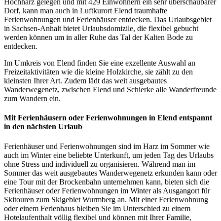
Hochharz gelegen und mit 429 Einwohnern ein sehr überschaubarer
Dorf, kann man auch in Luftkurort Elend traumhafte
Ferienwohnungen und Ferienhäuser entdecken. Das Urlaubsgebiet
in Sachsen-Anhalt bietet Urlaubsdomizile, die flexibel gebucht
werden können um in aller Ruhe das Tal der Kalten Bode zu
entdecken.
Im Umkreis von Elend finden Sie eine exzellente Auswahl an
Freizeitaktivitäten wie die kleine Holzkirche, sie zählt zu den
kleinsten Ihrer Art. Zudem lädt das weit ausgebautes
Wanderwegenetz, zwischen Elend und Schierke alle Wanderfreunde
zum Wandern ein.
Mit Ferienhäusern oder Ferienwohnungen in Elend entspannt
in den nächsten Urlaub
Ferienhäuser und Ferienwohnungen sind im Harz im Sommer wie
auch im Winter eine beliebte Unterkunft, um jeden Tag des Urlaubs
ohne Stress und individuell zu organisieren. Während man im
Sommer das weit ausgebautes Wanderwegenetz erkunden kann oder
eine Tour mit der Brockenbahn unternehmen kann, bieten sich die
Ferienhäuser oder Ferienwohnungen im Winter als Ausgangort für
Skitouren zum Skigebiet Wurmberg an. Mit einer Ferienwohnung
oder einem Ferienhaus bleiben Sie im Unterschied zu einem
Hotelaufenthalt völlig flexibel und können mit Ihrer Familie,