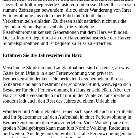
speziell für kulturbegeisterte Gäste von Interesse. Überall lassen sich
stumme Zeitzeugen bewundern, die zu einer Wanderung von Ihrer
Ferienwohnung aus oder einer Fahrt mit öffentlichen
Verkehrsmitteln einladen. Zu diesen zählt natürlich nicht nur die
legendäre Schmalspureisenbahn, die zahlreiche
Eisenbahnromantiker seit Generationen mit dem Harz verbinden.
Der Luftkurort liegt direkt an der Harzquerbahnstrecke der Harzer
Schmalspurbahnen und ist bequem zu Fuss zu erreichen.
Erfahren Sie die Jahreszeiten im Harz
Verschneite Skipisten und Langlaufbahnen sind das erste, an was
Gäste beim Urlaub in einer Ferienwohnung von privat in
Benneckenstein denken. Die perfekten Gegebenheiten für das
Skifahren sind auch bestimmt der schönste Grund, weswegen sich
Besucher für eine Ferienwohnung im Harz entschließen. Aber der
Harz ist selbstverständlich nicht nur in der Winterzeit ansprechend
sondern lädt auch den Rest des Jahres zu einem Urlaub ein.
Wanderer und Naturliebhaber freuen sich speziell auch im Frühjahr
und im Spätsommer auf den Aufenthalt in einer Ferienwohnung in
Benneckenstein um den Harz zu erleben. Viele Wanderpfade des
großen Mittelgebirges kann man fürs Nordic Walking, Radtouren
und weitere Ausflüge nutzen, wobei fast alle Ferienwohnungen auf