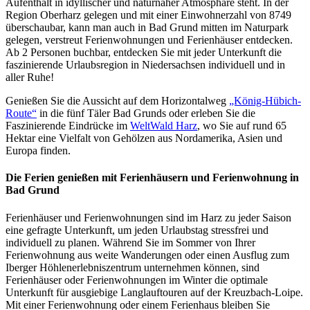
Aufenthalt in idyllischer und naturnaher Atmosphäre steht. In der
Region Oberharz gelegen und mit einer Einwohnerzahl von 8749
überschaubar, kann man auch in Bad Grund mitten im Naturpark
gelegen, verstreut Ferienwohnungen und Ferienhäuser entdecken.
Ab 2 Personen buchbar, entdecken Sie mit jeder Unterkunft die
faszinierende Urlaubsregion in Niedersachsen individuell und in
aller Ruhe!
Genießen Sie die Aussicht auf dem Horizontalweg
„König-Hübich-
Route“
in die fünf Täler Bad Grunds oder erleben Sie die
Faszinierende Eindrücke im
WeltWald Harz
, wo Sie auf rund 65
Hektar eine Vielfalt von Gehölzen aus Nordamerika, Asien und
Europa finden.
Die Ferien genießen mit Ferienhäusern und Ferienwohnung in
Bad Grund
Ferienhäuser und Ferienwohnungen sind im Harz zu jeder Saison
eine gefragte Unterkunft, um jeden Urlaubstag stressfrei und
individuell zu planen. Während Sie im Sommer von Ihrer
Ferienwohnung aus weite Wanderungen oder einen Ausflug zum
Iberger Höhlenerlebniszentrum unternehmen können, sind
Ferienhäuser oder Ferienwohnungen im Winter die optimale
Unterkunft für ausgiebige Langlauftouren auf der Kreuzbach-Loipe.
Mit einer Ferienwohnung oder einem Ferienhaus bleiben Sie