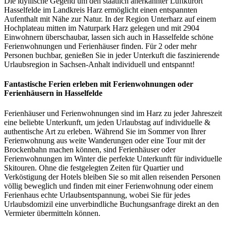
Die idyllische Gegend um den staatlich anerkannter Luftkurort
Hasselfelde im Landkreis Harz ermöglicht einen entspannten
Aufenthalt mit Nähe zur Natur. In der Region Unterharz auf einem
Hochplateau mitten im Naturpark Harz gelegen und mit 2904
Einwohnern überschaubar, lassen sich auch in Hasselfelde schöne
Ferienwohnungen und Ferienhäuser finden. Für 2 oder mehr
Personen buchbar, genießen Sie in jeder Unterkuft die faszinierende
Urlaubsregion in Sachsen-Anhalt individuell und entspannt!
Fantastische Ferien erleben mit Ferienwohnungen oder
Ferienhäusern in Hasselfelde
Ferienhäuser und Ferienwohnungen sind im Harz zu jeder Jahreszeit
eine beliebte Unterkunft, um jeden Urlaubstag auf individuelle &
authentische Art zu erleben. Während Sie im Sommer von Ihrer
Ferienwohnung aus weite Wanderungen oder eine Tour mit der
Brockenbahn machen können, sind Ferienhäuser oder
Ferienwohnungen im Winter die perfekte Unterkunft für individuelle
Skitouren. Ohne die festgelegten Zeiten für Quartier und
Verköstigung der Hotels bleiben Sie so mit allen reisenden Personen
völlig beweglich und finden mit einer Ferienwohnung oder einem
Ferienhaus echte Urlaubsentspannung, wobei Sie für jedes
Urlaubsdomizil eine unverbindliche Buchungsanfrage direkt an den
Vermieter übermitteln können.